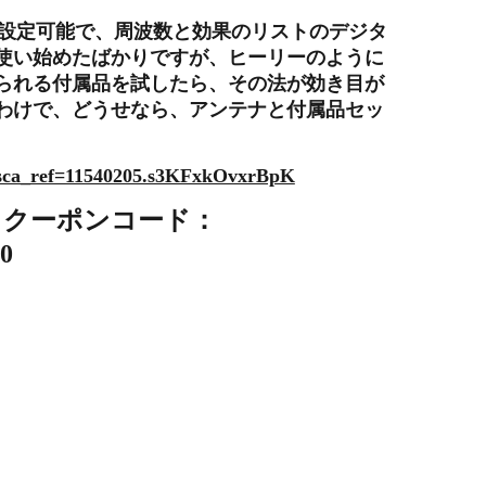
00Hzまで設定可能で、周波数と効果のリストのデジタ
使い始めたばかりですが、ヒーリーのように
られる付属品を試したら、その法が効き目が
わけで、どうせなら、アンテナと付属品セッ
m?sca_ref=11540205.s3KFxkOvxrBpK
るクーポンコード：
0