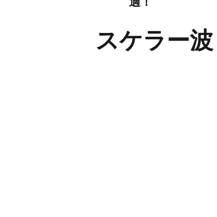
適！
スケラー波＆