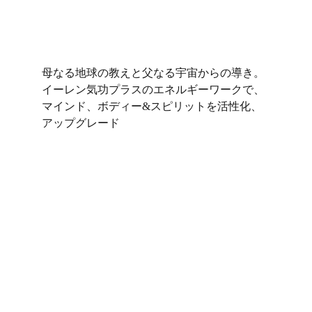
母なる地球の教えと父なる宇宙からの導き。
イーレン気功プラスのエネルギーワークで、
マインド、ボディー&スピリットを活性化、
アップグレード
Contact
Mindful Planet Better Happier Now
エリコ　ロウ
+1-206-718-8588
eriko@mindfulplanet.com